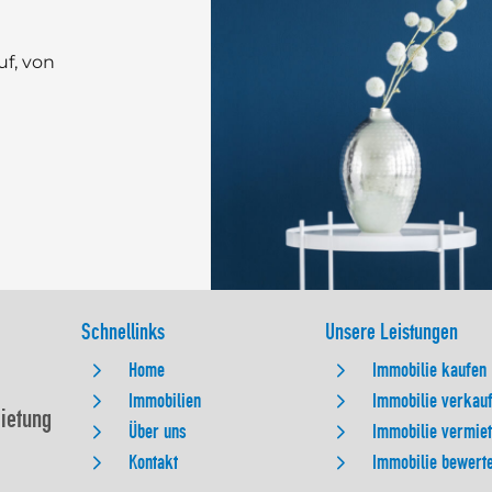
uf, von
Schnellinks
Unsere Leistungen
Home
Immobilie kaufen
Immobilien
Immobilie verkau
mietung
Über uns
Immobilie vermie
Kontakt
Immobilie bewert