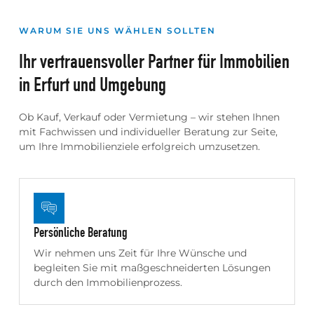
Mit fundierter Marktkenntnis erstellen
WARUM SIE UNS WÄHLEN SOLLTEN
wir eine präzise Wertermittlung, damit
Ihr vertrauensvoller Partner für Immobilien
Sie eine sichere
Entscheidungsgrundlage haben.
in Erfurt und Umgebung
MEHR DAZU
Ob Kauf, Verkauf oder Vermietung – wir stehen Ihnen
mit Fachwissen und individueller Beratung zur Seite,
um Ihre Immobilienziele erfolgreich umzusetzen.
Persönliche Beratung
Wir nehmen uns Zeit für Ihre Wünsche und
begleiten Sie mit maßgeschneiderten Lösungen
durch den Immobilienprozess.