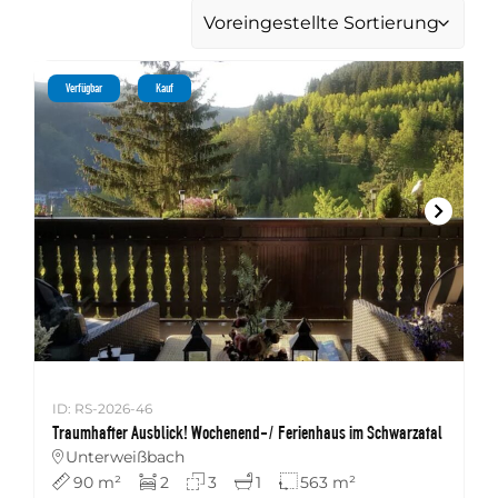
Verfügbar
Kauf
ID: RS-2026-46
Traumhafter Ausblick! Wochenend-/ Ferienhaus im Schwarzatal
Unterweißbach
90 m²
2
3
1
563 m²