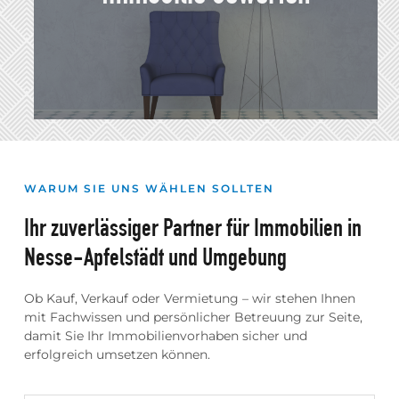
MEHR DAZU
Auf Grundlage unserer Marktkenntnis
WARUM SIE UNS WÄHLEN SOLLTEN
erstellen wir eine fundierte
Wertermittlung und schaffen damit
Ihr zuverlässiger Partner für Immobilien in
eine zuverlässige Basis für Ihre
Nesse-Apfelstädt und Umgebung
weiteren Entscheidungen.
Ob Kauf, Verkauf oder Vermietung – wir stehen Ihnen
MEHR DAZU
mit Fachwissen und persönlicher Betreuung zur Seite,
damit Sie Ihr Immobilienvorhaben sicher und
erfolgreich umsetzen können.