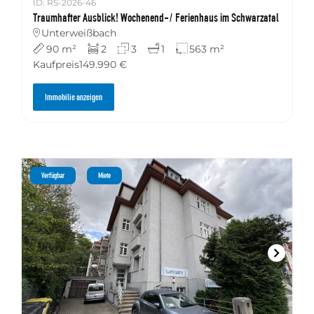
ID: RS-2026-46
Traumhafter Ausblick! Wochenend-/ Ferienhaus im Schwarzatal
Unterweißbach
90 m²
2
3
1
563 m²
Kaufpreis
149.990 €
Immobilie anzeigen
Verfügbar
Miete