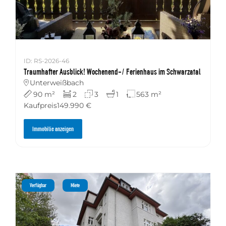
ID: RS-2026-46
Traumhafter Ausblick! Wochenend-/ Ferienhaus im Schwarzatal
Unterweißbach
90 m²
2
3
1
563 m²
Kaufpreis
149.990 €
Immobilie anzeigen
Verfügbar
Miete