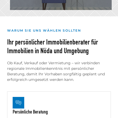
Mit fundierter Marktkenntnis erstellen
WARUM SIE UNS WÄHLEN SOLLTEN
wir eine präzise Wertermittlung, damit
Ihr persönlicher Immobilienberater für
Sie eine sichere
Entscheidungsgrundlage haben.
Immobilien in Nöda und Umgebung
MEHR DAZU
Ob Kauf, Verkauf oder Vermietung – wir verbinden
regionale Immobilienkenntnis mit persönlicher
Beratung, damit Ihr Vorhaben sorgfältig geplant und
erfolgreich umgesetzt werden kann.
Persönliche Beratung